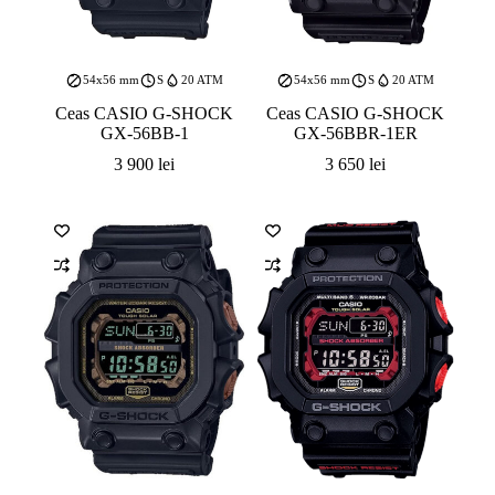
54x56 mm
S
20 ATM
54x56 mm
S
20 ATM
Ceas CASIO G-SHOCK
Ceas CASIO G-SHOCK
GX-56BB-1
GX-56BBR-1ER
3 900
lei
3 650
lei