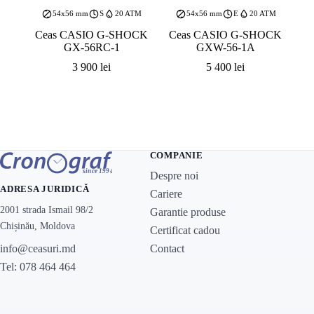
54x56 mm
S
20 ATM
54x56 mm
E
20 ATM
Ceas CASIO G-SHOCK
Ceas CASIO G-SHOCK
GX-56RC-1
GXW-56-1A
3 900
lei
5 400
lei
COMPANIE
Despre noi
ADRESA JURIDICĂ
Cariere
2001 strada Ismail 98/2
Garantie produse
Chișinău, Moldova
Certificat cadou
Contact
info@ceasuri.md
Tel: 078 464 464
MAGAZINE