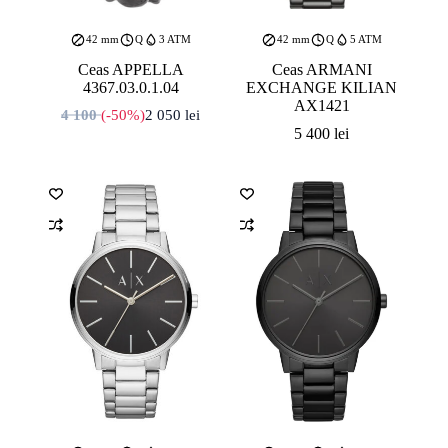
42 mm
Q
3 ATM
42 mm
Q
5 ATM
Ceas APPELLA
Ceas ARMANI
4367.03.0.1.04
EXCHANGE KILIAN
AX1421
4 100
(-50%)
2 050
lei
Prețul inițial a fost: 4 100 lei.
Prețul curent este: 2 050 lei.
5 400
lei
42 mm
Q
5 ATM
42 mm
Q
5 ATM