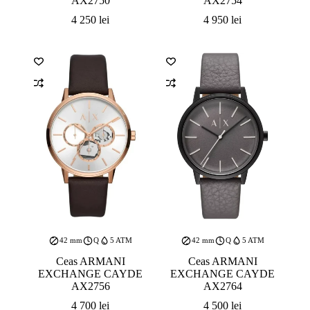
4 250
lei
4 950
lei
42 mm
Q
5 ATM
42 mm
Q
5 ATM
Ceas ARMANI
Ceas ARMANI
EXCHANGE CAYDE
EXCHANGE CAYDE
AX2756
AX2764
4 700
lei
4 500
lei