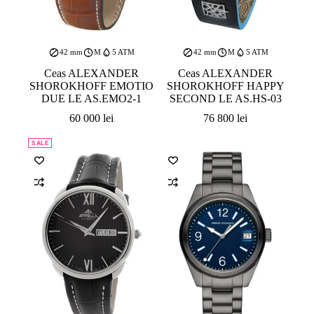
42 mm
M
5 ATM
42 mm
M
5 ATM
Ceas ALEXANDER
Ceas ALEXANDER
SHOROKHOFF EMOTIO
SHOROKHOFF HAPPY
DUE LE AS.EMO2-1
SECOND LE AS.HS-03
60 000
lei
76 800
lei
SALE