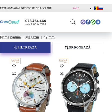
Sari
RATE 0%
MAGAZINE
DESPRE NOI
LIVRARE
SALE
la
conținut
078 464 464
de la 9:00 la 20:00
Prima pagină
Magazin
42 mm
FILTREAZĂ
ORDONEAZĂ
Limited
Limited
Edition
Edition