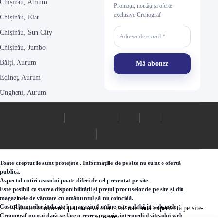
exclusive Cronograf
Chișinău, Elat
Chișinău, Sun City
Chișinău, Jumbo
Bălți, Aurum
Edineț, Aurum
Ungheni, Aurum
Toate drepturile sunt protejate . Informațiile de pe site nu sunt o ofertă
publică.
Aspectul cutiei ceasului poate diferi de cel prezentat pe site.
Este posibil ca starea disponibilității și prețul produselor de pe site și din
magazinele de vânzare cu amănuntul să nu coincidă.
Costul bunurilor indicate în magazinul online este valabil în saloanele
Folosim cookie-uri pentru a vă oferi cea mai bună experiență pe site-
Cronograf numai dacă se face o rezervare prin intermediul site-ului web.
ul nostru.