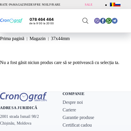
Sari
RATE 0%
MAGAZINE
DESPRE NOI
LIVRARE
SALE
la
conținut
078 464 464
de la 9:00 la 20:00
Prima pagină
Magazin
37x44mm
Nu a fost găsit niciun produs care să se potrivească cu selecția ta.
COMPANIE
Despre noi
ADRESA JURIDICĂ
Cariere
2001 strada Ismail 98/2
Garantie produse
Chișinău, Moldova
Certificat cadou