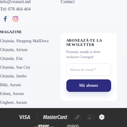
Contact
info@ceasuri.md
Tel: 078 464 464
MAGAZINE
ABONEAZĂ-TE LA
Chișinău, Shopping MallDova
NEWSLETTER
Chișinău, Atrium
Promoții, noutăți și oferte
exclusive Cronograf
Chișinău, Elat
Chișinău, Sun City
Chișinău, Jumbo
Bălți, Aurum
Edineț, Aurum
Ungheni, Aurum