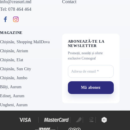
Contact
info@ceasuri.md
Tel: 078 464 464
MAGAZINE
ABONEAZĂ-TE LA
Chișinău, Shopping MallDova
NEWSLETTER
Chișinău, Atrium
Promoții, noutăți și oferte
exclusive Cronograf
Chișinău, Elat
Chișinău, Sun City
Chișinău, Jumbo
Bălți, Aurum
Edineț, Aurum
Ungheni, Aurum