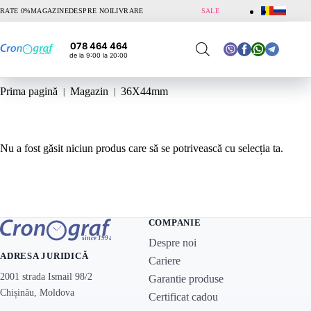
Sari
RATE 0%
MAGAZINE
DESPRE NOI
LIVRARE
SALE
la
conținut
078 464 464
de la 9:00 la 20:00
Prima pagină
Magazin
36X44mm
Nu a fost găsit niciun produs care să se potrivească cu selecția ta.
COMPANIE
Despre noi
ADRESA JURIDICĂ
Cariere
2001 strada Ismail 98/2
Garantie produse
Chișinău, Moldova
Certificat cadou