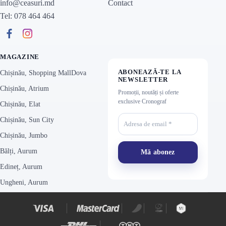
Contact
info@ceasuri.md
Tel: 078 464 464
MAGAZINE
ABONEAZĂ-TE LA
Chișinău, Shopping MallDova
NEWSLETTER
Chișinău, Atrium
Promoții, noutăți și oferte
exclusive Cronograf
Chișinău, Elat
Chișinău, Sun City
Chișinău, Jumbo
Bălți, Aurum
Edineț, Aurum
Ungheni, Aurum