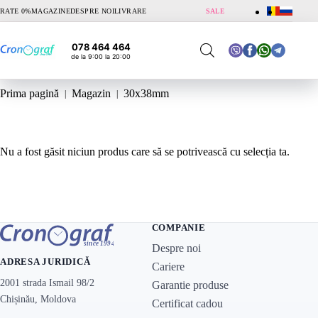
Sari
RATE 0%
MAGAZINE
DESPRE NOI
LIVRARE
SALE
la
conținut
078 464 464
de la 9:00 la 20:00
Prima pagină
Magazin
30x38mm
Nu a fost găsit niciun produs care să se potrivească cu selecția ta.
COMPANIE
Despre noi
ADRESA JURIDICĂ
Cariere
2001 strada Ismail 98/2
Garantie produse
Chișinău, Moldova
Certificat cadou