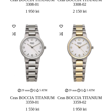
3308-01
3308-02
1 950
lei
2 150
lei
29 mm
Q
5 ATM
29 mm
Q
5 ATM
Ceas BOCCIA TITANIUM
Ceas BOCCIA TITANIUM
3359-01
3359-02
1 550
lei
1 950
lei