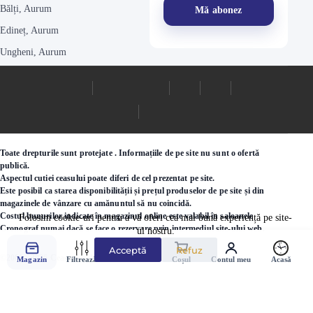
Bălți, Aurum
Edineț, Aurum
Ungheni, Aurum
Toate drepturile sunt protejate . Informațiile de pe site nu sunt o ofertă
publică.
Aspectul cutiei ceasului poate diferi de cel prezentat pe site.
Este posibil ca starea disponibilității și prețul produselor de pe site și din
magazinele de vânzare cu amănuntul să nu coincidă.
Costul bunurilor indicate în magazinul online este valabil în saloanele
Folosim cookie-uri pentru a vă oferi cea mai bună experiență pe site-
Cronograf numai dacă se face o rezervare prin intermediul site-ului web.
ul nostru.
Acceptă
Refuz
©2000 - 2026 Ceasuri.md
Magazin
Filtrează
Favorite
Coșul
Contul meu
Acasă