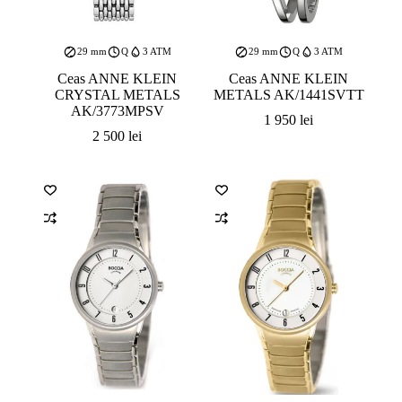
29 mm
Q
3 ATM
29 mm
Q
3 ATM
Ceas ANNE KLEIN
Ceas ANNE KLEIN
CRYSTAL METALS
METALS AK/1441SVTT
AK/3773MPSV
1 950
lei
2 500
lei