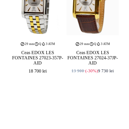
29 mm
Q
3 ATM
29 mm
Q
3 ATM
Ceas EDOX LES
Ceas EDOX LES
FONTAINES 27023-357P-
FONTAINES 27024-37JP-
AID
AID
18 700
lei
13 900
(-30%)
9 730
lei
Prețul inițial a fost: 
Prețul curent este: 9