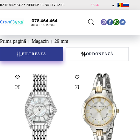
Sari
RATE 0%
MAGAZINE
DESPRE NOI
LIVRARE
SALE
la
conținut
078 464 464
de la 9:00 la 20:00
Prima pagină
Magazin
29 mm
FILTREAZĂ
ORDONEAZĂ