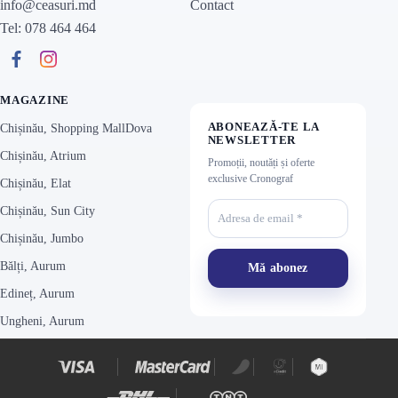
Contact
info@ceasuri.md
Tel: 078 464 464
MAGAZINE
ABONEAZĂ-TE LA
Chișinău, Shopping MallDova
NEWSLETTER
Chișinău, Atrium
Promoții, noutăți și oferte
exclusive Cronograf
Chișinău, Elat
Chișinău, Sun City
Chișinău, Jumbo
Bălți, Aurum
Edineț, Aurum
Ungheni, Aurum