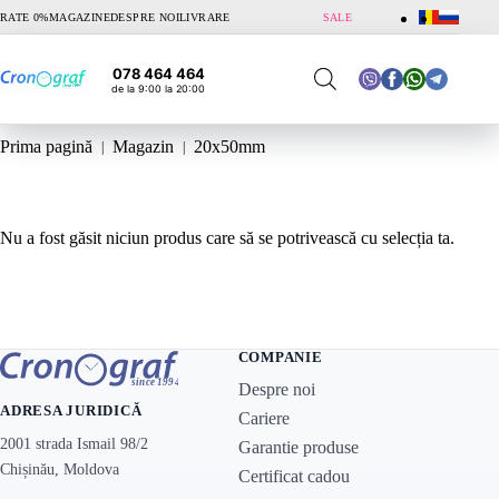
Sari
RATE 0%
MAGAZINE
DESPRE NOI
LIVRARE
SALE
la
conținut
078 464 464
de la 9:00 la 20:00
Prima pagină
Magazin
20x50mm
Nu a fost găsit niciun produs care să se potrivească cu selecția ta.
COMPANIE
Despre noi
ADRESA JURIDICĂ
Cariere
2001 strada Ismail 98/2
Garantie produse
Chișinău, Moldova
Certificat cadou