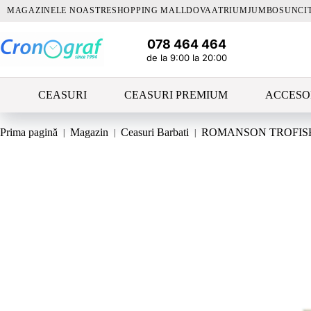
Sari
MAGAZINELE NOASTRE
SHOPPING MALLDOVA
ATRIUM
JUMBO
SUNCI
la
conținut
078 464 464
de la 9:00 la 20:00
CEASURI
CEASURI PREMIUM
ACCESO
Prima pagină
Magazin
Ceasuri Barbati
ROMANSON TROFISH