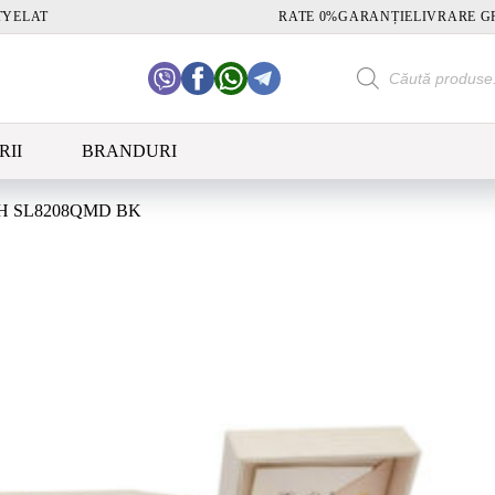
TY
ELAT
RATE 0%
GARANȚIE
LIVRARE G
Products
search
RII
BRANDURI
 SL8208QMD BK