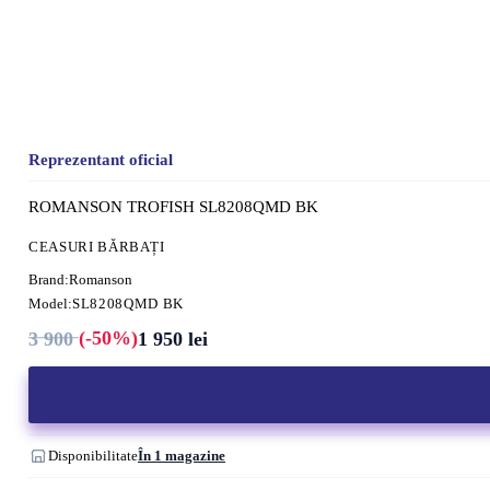
Reprezentant oficial
ROMANSON TROFISH SL8208QMD BK
CEASURI BĂRBAȚI
Brand:
Romanson
Model:
SL8208QMD BK
(-50%)
3 900
1 950
lei
Prețul
Prețul
inițial
curent
a
este:
fost:
1
3
950 lei.
900 lei.
Disponibilitate
În 1 magazine