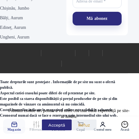
Chișinău, Jumbo
Bălți, Aurum
Edineț, Aurum
Ungheni, Aurum
Toate drepturile sunt protejate . Informațiile de pe site nu sunt o ofertă
publică.
Aspectul cutiei ceasului poate diferi de cel prezentat pe site.
Este posibil ca starea disponibilității și prețul produselor de pe site și din
magazinele de vânzare cu amănuntul să nu coincidă.
Costul bunurilor indicate în magazinul online este valabil în saloanele
Folosim cookie-uri pentru a vă oferi cea mai bună experiență pe site-
Cronograf numai dacă se face o rezervare prin intermediul site-ului web.
ul nostru.
Acceptă
Refuz
©2000 - 2026 Ceasuri.md
Magazin
Filtrează
Favorite
Coșul
Contul meu
Acasă