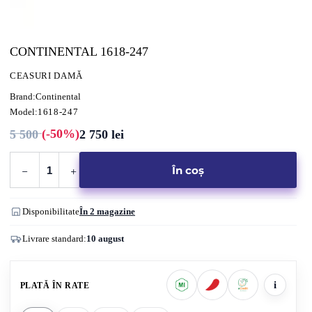
CONTINENTAL 1618-247
CEASURI DAMĂ
Brand:
Continental
Model:
1618-247
(-50%)
5 500
2 750
lei
Prețul
Prețul
inițial
curent
a
este:
Cantitate
fost:
2
În coș
CONTINENTAL
5
750 lei.
500 lei.
1618-
247
Disponibilitate
În 2 magazine
Livrare standard:
10 august
i
PLATĂ ÎN RATE