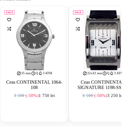
SALE
SALE
35 mm
Q
3 ATM
32x43 mm
Q
3 ATM
Ceas CONTINENTAL 1064-
Ceas CONTINENTAL
108
SIGNATURE 1198-SS157
3 500
(-50%)
1 750
lei
6 500
(-50%)
3 250
lei
Prețul inițial a fost: 3 500 lei.
Prețul curent este: 1 750 lei.
Prețul inițial a f
Prețul curent est