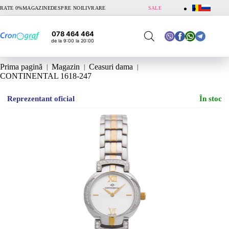
Sari
RATE 0%
MAGAZINE
DESPRE NOI
LIVRARE
SALE
la
conținut
078 464 464
de la 9:00 la 20:00
Prima pagină
Magazin
Ceasuri dama
CONTINENTAL 1618-247
Reprezentant oficial
În stoc