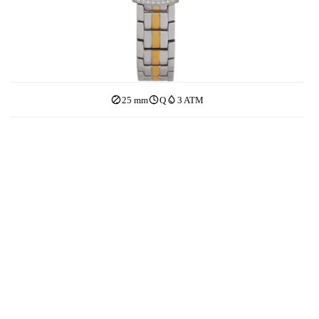
25 mm
Q
3 ATM