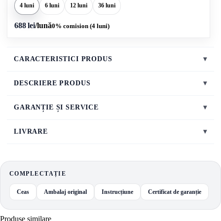
4 luni
6 luni
12 luni
36 luni
688 lei
/lună
0% comision (4 luni)
CARACTERISTICI PRODUS
▾
DESCRIERE PRODUS
▾
GARANȚIE ȘI SERVICE
▾
LIVRARE
▾
COMPLECTAȚIE
Ceas
Ambalaj original
Instrucțiune
Certificat de garanție
Produse similare