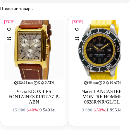
Похожие товары
SALE
SALE
32x34 mm
Q
3 ATM
46 mm
Q
10 ATM
Часы EDOX LES
Часы LANCASTER
FONTAINES 01917-37JP-
MONTRE HOMME
ABN
0628R/NR/GL/GL
15 900
(-40%)
9 540
lei
3 990
(-50%)
1 995
lei
Первоначальная цена составляла 15 900 lei.
Текущая цена: 9 540 lei.
Первоначальная
Текущая цена: 