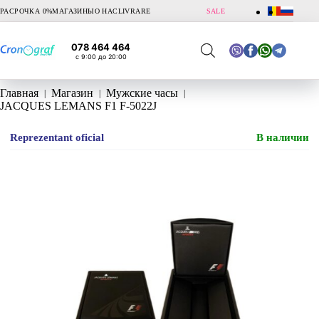
Перейти
РАСРОЧКА 0%
МАГАЗИНЫ
О НАС
LIVRARE
SALE
к
сути
078 464 464
с 9:00 до 20:00
Главная
Магазин
Мужские часы
JACQUES LEMANS F1 F-5022J
Reprezentant oficial
В наличии