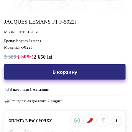
JACQUES LEMANS F1 F-5022J
МУЖСКИЕ ЧАСЫ
Бренд:
Jacques Lemans
Модель:
F-5022J
(-50%)
5 300
2 650
lei
Первоначальная
Текущая
цена
цена:
составляла
2
5
650 lei.
В корзину
300 lei.
В наличии
в 1 магазине
Стандартная доставка:
7 august
i
ОПЛАТА В РАССРОЧКУ