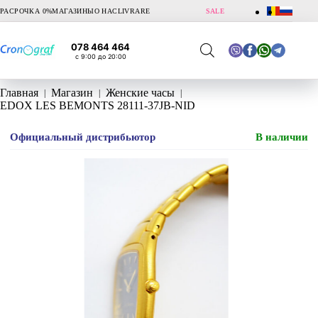
Перейти
РАСРОЧКА 0%
МАГАЗИНЫ
О НАС
LIVRARE
SALE
к
сути
078 464 464
с 9:00 до 20:00
Главная
Магазин
Женские часы
EDOX LES BEMONTS 28111-37JB-NID
Официальный дистрибьютор
В наличии