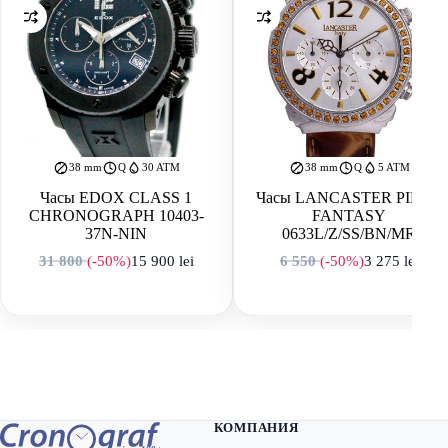
38 mm
Q
30 ATM
38 mm
Q
5 ATM
Часы EDOX CLASS 1
Часы LANCASTER PILLO
CHRONOGRAPH 10403-
FANTASY
37N-NIN
0633L/Z/SS/BN/MR
31 800
(-50%)
15 900
lei
6 550
(-50%)
3 275
lei
Первоначальная цена составляла 31 800 lei.
Текущая цена: 15 900 lei.
Первоначальная
Текущая цена: 
КОМПАНИЯ