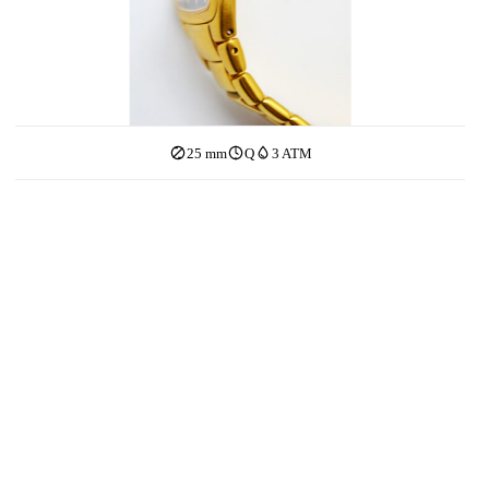
25 mm
Q
3 ATM