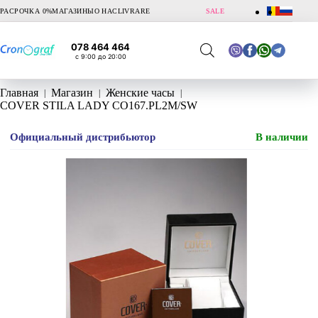
Перейти
РАСРОЧКА 0%
МАГАЗИНЫ
О НАС
LIVRARE
SALE
к
сути
078 464 464
с 9:00 до 20:00
Главная
Магазин
Женские часы
COVER STILA LADY CO167.PL2M/SW
Официальный дистрибьютор
В наличии