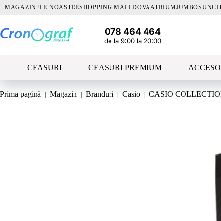
Sari
MAGAZINELE NOASTRE
SHOPPING MALLDOVA
ATRIUM
JUMBO
SUNCI
la
conținut
078 464 464
de la 9:00 la 20:00
CEASURI
CEASURI PREMIUM
ACCESO
Prima pagină
Magazin
Branduri
Casio
CASIO COLLECTIO